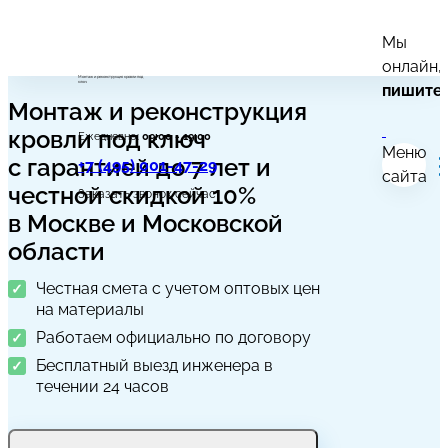
Мы
онлайн,
Монтаж и реконструкция кровли под
ключ
пишите
Монтаж и реконструкция
Калькулятор
кровли под ключ
Ежедневно:
09:00 - 19:00
Меню
Услуги
с гарантией до 7 лет и
+7 (495) 001-47-29
сайта
честной скидкой 10%
Заказать звонок сейчас
Гарантии
в Москве и Московской
Процесс работы
области
Честная смета с учетом оптовых цен
Замер
на материалы
Наши работы
Работаем официально по договору
Бесплатный выезд инженера в
Скачать прайс
течении 24 часов
FAQ