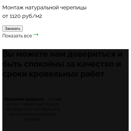
Монтаж натуральной черепицы
от 1120 руб/м2
Заказать
Показать все
Вы можете нам довериться
и
быть спокойны за качество и
сроки кровельных работ
Экономия бюджета
- Точный
расчет, грамотный подбор
материалов и оптовая цена
значительно сокращают
расходы.