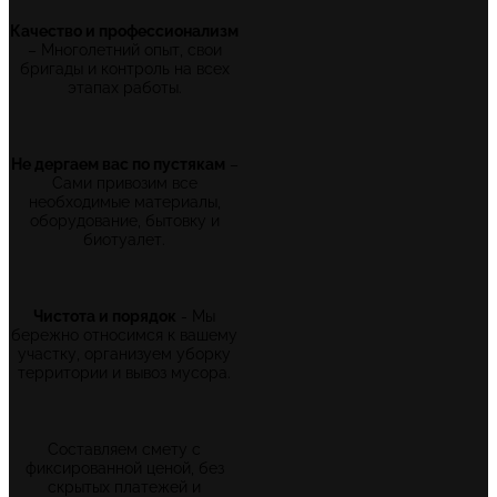
Качество и профессионализм
– Многолетний опыт, свои
бригады и контроль на всех
этапах работы.
Не дергаем вас по пустякам
–
Сами привозим все
необходимые материалы,
оборудование, бытовку и
биотуалет.
Чистота и порядок
- Мы
бережно относимся к вашему
участку, организуем уборку
территории и вывоз мусора.
Составляем смету с
фиксированной ценой, без
скрытых платежей и