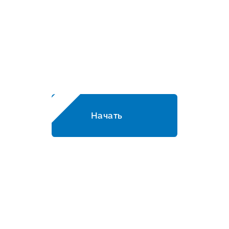
Рассчитайте стоимость работ в
онлайн-калькуляторе!
Начать